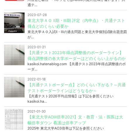
通テ…
2023-07-28
東北大学ＡＯ Ⅱ期・Ⅲ期 評定（内申点）・共通テスト
得点どのくらい必要か
東北大学ＡＯ入試Ⅱ・Ⅲの過去問題と東北大学個別試験出題意図
が…
2023-01-21
【共通テスト2023年得点調整後のボーダーライン】
得点調整後の各大学ボーダーはどのくらい上がるのか
kasikoi.hatenablog.com 【共通テスト2023年得点調整後のボ
ーダ…
2022-01-18
【共通テストボーダー点】どのくらい下がる？～共通
テストボーダーラインはどうなるか～
【共通テスト2026平均点情報】は下記を参照ください
kasikoi.ha…
2021-01-30
【東北大学AOⅢ倍率2021】文・教育・法・医医は大
幅倍率ダウン 看護は倍率アップ
2025年 東北大学AO3倍率は下記を参照ください