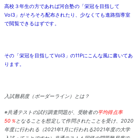
高校３年生の方であれば河合塾の「栄冠を目指して
Vol3」がそろそろ配布されたり、少なくても進路指導室
で閲覧できるはずです。
その「栄冠を目指してVol3」の11Pにこんな風に書いてあ
ります。
入試難易度（ボーダーライン）とは？
※共通テストの試行調査問題が、受験者の
平均得点率
50％
となることを想定して作問されたことを受け、2020
年度に行われる（2021年1月に行われる2021年度の大学