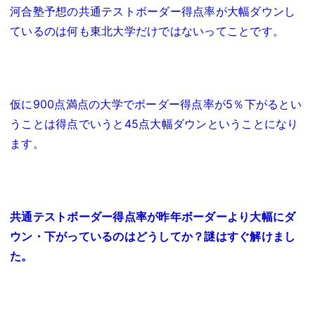
河合塾予想の共通テストボーダー得点率が大幅ダウンし
ているのは何も東北大学だけではないってことです。
仮に900点満点の大学でボーダー得点率が5％下がるとい
うことは得点でいうと45点大幅ダウンということになり
ます。
共通テストボーダー得点率が昨年ボーダーより大幅にダ
ウン・下がっているのはどうしてか？謎はすぐ解けまし
た。