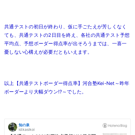
共通テストの初日が終わり、仮に手ごたえが芳しくなく
ても、共通テストの2日目を終え、各社の共通テスト予想
平均点、予想ボーダー得点率が出そろうまでは、一喜一
憂しない心構えが必要だともいえます。
以上【共通テストボーダー得点率】河合塾Kei-Net～昨年
ボーダーより大幅ダウン⁉～でした。