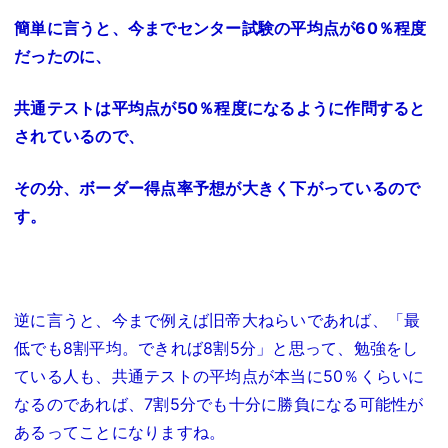
簡単に言うと、今までセンター試験の平均点が60％程度
だったのに、
共通テストは平均点が50％程度になるように作問すると
されているので、
その分、ボーダー得点率予想が大きく下がっているので
す。
逆に言うと、今まで例えば旧帝大ねらいであれば、「最
低でも8割平均。できれば8割5分」と思って、勉強をし
ている人も、共通テストの平均点が本当に50％くらいに
なるのであれば、7割5分でも十分に勝負になる可能性が
あるってことになりますね。